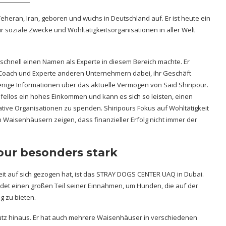
Teheran, Iran, geboren und wuchs in Deutschland auf. Er ist heute ein
ür soziale Zwecke und Wohltätigkeitsorganisationen in aller Welt
 schnell einen Namen als Experte in diesem Bereich machte. Er
Coach und Experte anderen Unternehmern dabei, ihr Geschäft
nige Informationen über das aktuelle
Vermögen von Said Shiripour
.
ifellos ein hohes Einkommen und kann es sich so leisten, einen
ative Organisationen zu spenden. Shiripours Fokus auf Wohltätigkeit
n Waisenhäusern zeigen, dass finanzieller Erfolg nicht immer der
pour besonders stark
it auf sich gezogen hat, ist das STRAY DOGS CENTER UAQ in Dubai.
endet einen großen Teil seiner Einnahmen, um Hunden, die auf der
g zu bieten.
hutz hinaus. Er hat auch mehrere Waisenhäuser in verschiedenen