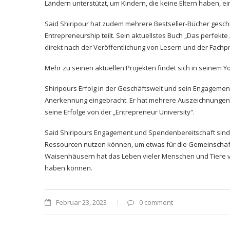
Ländern unterstützt, um Kindern, die keine Eltern haben, e
Said Shiripour
hat zudem mehrere Bestseller-Bücher geschr
Entrepreneurship teilt. Sein aktuellstes Buch „Das perfekte
direkt nach der Veröffentlichung von Lesern und der Fach
Mehr zu seinen aktuellen Projekten findet sich in seinem
Yo
Shiripours Erfolg in der Geschäftswelt und sein Engagement
Anerkennung eingebracht. Er hat mehrere Auszeichnungen e
seine Erfolge von der „Entrepreneur University“.
Said Shiripours Engagement und Spendenbereitschaft sind e
Ressourcen nutzen können, um etwas für die Gemeinschaft z
Waisenhäusern hat das Leben vieler Menschen und Tiere v
haben können.
Februar 23, 2023
0 comment