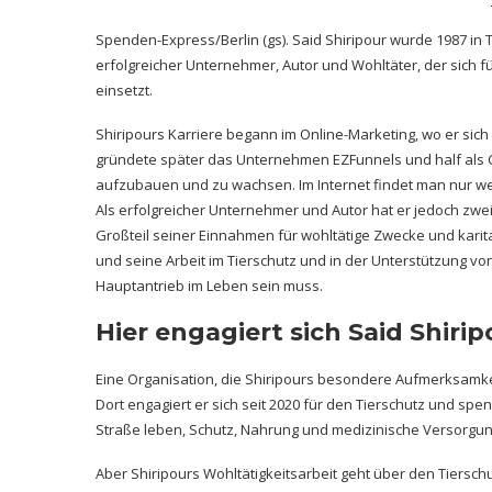
Spenden-Express/Berlin (gs). Said Shiripour wurde 1987 in 
erfolgreicher Unternehmer, Autor und Wohltäter, der sich f
einsetzt.
Shiripours Karriere begann im Online-Marketing, wo er sich
gründete später das Unternehmen EZFunnels und half als 
aufzubauen und zu wachsen. Im Internet findet man nur we
Als erfolgreicher Unternehmer und Autor hat er jedoch zwe
Großteil seiner Einnahmen für wohltätige Zwecke und karit
und seine Arbeit im Tierschutz und in der Unterstützung vo
Hauptantrieb im Leben sein muss.
Hier engagiert sich Said Shiri
Eine Organisation, die Shiripours besondere Aufmerksamke
Dort engagiert er sich seit 2020 für den Tierschutz und sp
Straße leben, Schutz, Nahrung und medizinische Versorgun
Aber Shiripours Wohltätigkeitsarbeit geht über den Tiersc